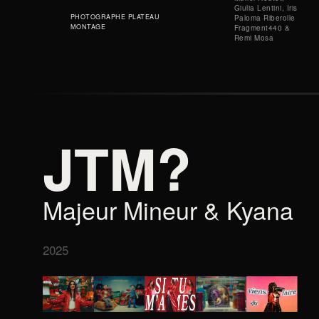
Giulia Lentini, Iris
PHOTOGRAPHE PLATEAU
Paloma Riberolle
MONTAGE
Fragment440 &
Remi Mosa
JTM?
Majeur Mineur & Kyana
2025