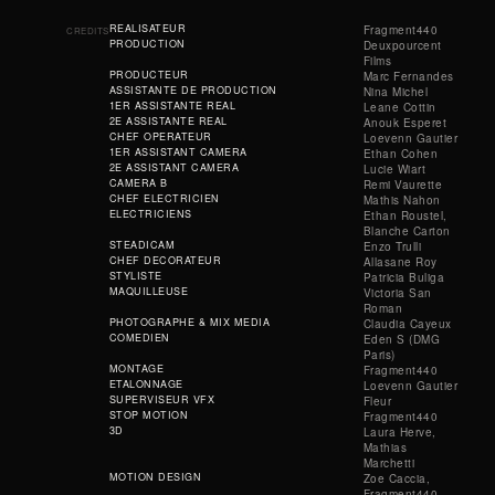
REALISATEUR
Fragment440
CREDITS
PRODUCTION
Deuxpourcent
Films
PRODUCTEUR
Marc Fernandes
ASSISTANTE DE PRODUCTION
Nina Michel
1ER ASSISTANTE REAL
Leane Cottin
2E ASSISTANTE REAL
Anouk Esperet
CHEF OPERATEUR
Loevenn Gautier
1ER ASSISTANT CAMERA
Ethan Cohen
2E ASSISTANT CAMERA
Lucie Wiart
CAMERA B
Remi Vaurette
CHEF ELECTRICIEN
Mathis Nahon
ELECTRICIENS
Ethan Roustel,
Blanche Carton
STEADICAM
Enzo Trulli
CHEF DECORATEUR
Allasane Roy
STYLISTE
Patricia Buliga
MAQUILLEUSE
Victoria San
Roman
PHOTOGRAPHE & MIX MEDIA
Claudia Cayeux
COMEDIEN
Eden S (DMG
Paris)
MONTAGE
Fragment440
ETALONNAGE
Loevenn Gautier
SUPERVISEUR VFX
Fleur
STOP MOTION
Fragment440
3D
Laura Herve,
Mathias
Marchetti
MOTION DESIGN
Zoe Caccia,
Fragment440