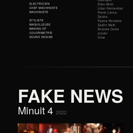
Cleemput
ELECTRICIEN
Elias Abric
CHEF MACHINISTE
Lilian Hernandez
MACHINISTE
Pierre Llorca-
Dauba
STYLISTE
Fayma Houlame
MAQUILLEUSE
Zaahn Nadi
MAKING OF
Anatole Coste
COLORIMETRIE
ccrubn
SOUND DESIGN
Crow
FAKE NEWS
Minuit 4
2022