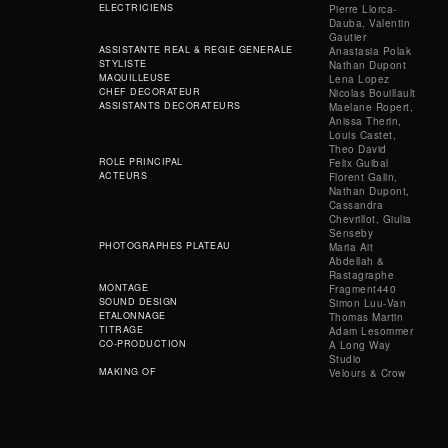
ELECTRICIENS
Pierre Llorca-
Dauba, Valentin
Gautier
ASSISTANTE REAL & REGIE GENERALE
Anastasia Polak
STYLISTE
Nathan Dupont
MAQUILLEUSE
Lena Lopez
CHEF DECORATEUR
Nicolas Bouillault
ASSISTANTS DECORATEURS
Maelane Ropert,
Anissa Therin,
Louis Castet,
Theo David
ROLE PRINCIPAL
Felix Guibal
ACTEURS
Florent Galin,
Nathan Dupont,
Cassandra
Chevrillot, Giulia
Senseby
PHOTOGRAPHES PLATEAU
Maria Ait
Abdellah &
Rastagraphe
MONTAGE
Fragment440
SOUND DESIGN
Simon Luu-Van
ETALONNAGE
Thomas Martin
TITRAGE
Adam Lesommer
CO-PRODUCTION
A Long Way
Studio
MAKING OF
Velours & Crow