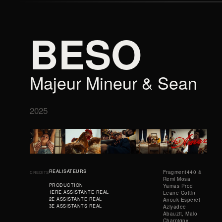
BESO
Majeur Mineur & Sean
2025
REALISATEURS
Fragment440 &
CREDITS
Remi Mosa
PRODUCTION
Yamas Prod
1ERE ASSISTANTE REAL
Leane Cottin
2E ASSISTANTE REAL
Anouk Esperet
3E ASSISTANTS REAL
Aziyadee
Abauzit, Malo
Charpigny