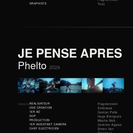
GRAPHISTE
Yuzu
JE PENSE APRES
Phelto
2024
REALISATEUR
Fragment440
CREDITS
UNE CREATION
Embrasse
1ER AD
Gaetan Pelle
DOP
Hugo Brengues
PRODUCTION
Mischa Nick
1ER ASSISTANT CAMERA
Corentin Agaise
CHEF ELECTRICIEN
Simon Van