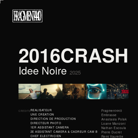
2016CRASH
Idee Noire
2025
REALISATEUR
Fragment440
CREDITS
UNE CREATION
Embrasse
DIRECTION DE PRODUCTION
Anastasia Polak
DIRECTEUR PHOTO
Loane Manzoni
1ER ASSISTANT CAMERA
Nathan Escoula
2E ASSISTANT CAMERA & CADREUR CAM B
Pierre Ducret
CHEF ELECTRICIEN
Remi Vaurette