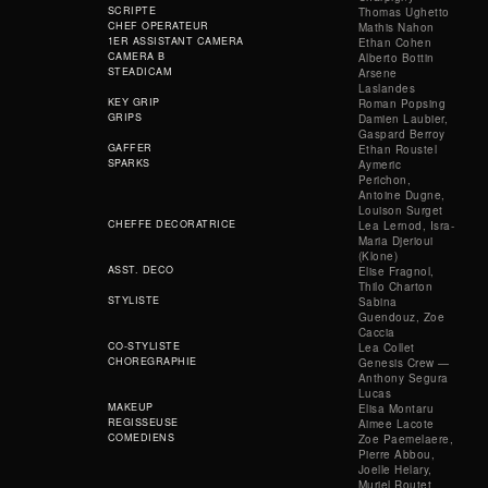
SCRIPTE
Thomas Ughetto
CHEF OPERATEUR
Mathis Nahon
1ER ASSISTANT CAMERA
Ethan Cohen
CAMERA B
Alberto Bottin
STEADICAM
Arsene
Laslandes
KEY GRIP
Roman Popsing
GRIPS
Damien Laubier,
Gaspard Berroy
GAFFER
Ethan Roustel
SPARKS
Aymeric
Perichon,
Antoine Dugne,
Louison Surget
CHEFFE DECORATRICE
Lea Lernod, Isra-
Maria Djerioui
(Klone)
ASST. DECO
Elise Fragnol,
Thilo Charton
STYLISTE
Sabina
Guendouz, Zoe
Caccia
CO-STYLISTE
Lea Collet
CHOREGRAPHIE
Genesis Crew —
Anthony Segura
Lucas
MAKEUP
Elisa Montaru
REGISSEUSE
Aimee Lacote
COMEDIENS
Zoe Paemelaere,
Pierre Abbou,
Joelle Helary,
Muriel Routet,